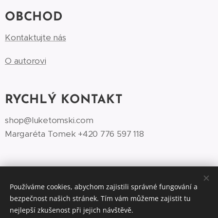
OBCHOD
Kontaktujte nás
O autorovi
RYCHLÝ KONTAKT
shop@luketomski.com
Margaréta Tomek +420 776 597 118‬
Používáme cookies, abychom zajistili správné fungování a
bezpečnost našich stránek. Tím vám můžeme zajistit tu
©Luke Tomski illustrationshop.cz 2026
Cookies
nejlepší zkušenost při jejich návštěvě.