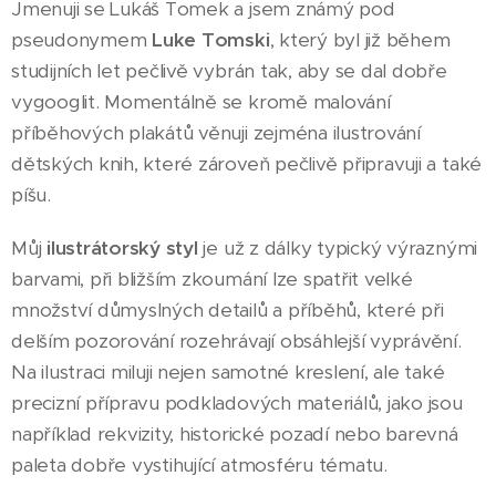
Jmenuji se Lukáš Tomek a jsem známý pod
pseudonymem
Luke Tomski
, který byl již během
studijních let pečlivě vybrán tak, aby se dal dobře
vygooglit. Momentálně se kromě malování
příběhových plakátů věnuji zejména ilustrování
dětských knih, které zároveň pečlivě připravuji a také
píšu.
Můj
ilustrátorský styl
je už z dálky typický výraznými
barvami, při bližším zkoumání lze spatřit velké
množství důmyslných detailů a příběhů, které při
delším pozorování rozehrávají obsáhlejší vyprávění.
Na ilustraci miluji nejen samotné kreslení, ale také
precizní přípravu podkladových materiálů, jako jsou
například rekvizity, historické pozadí nebo barevná
paleta dobře vystihující atmosféru tématu.