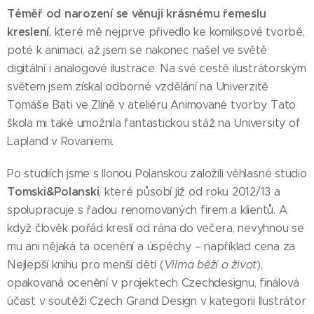
Téměř od narození se věnuji krásnému řemeslu
kreslení
, které mě nejprve přivedlo ke komiksové tvorbě,
poté k animaci, až jsem se nakonec našel ve světě
digitální i analogové ilustrace. Na své cestě ilustrátorským
světem jsem získal odborné vzdělání na Univerzitě
Tomáše Bati ve Zlíně v ateliéru Animované tvorby. Tato
škola mi také umožnila fantastickou stáž na University of
Lapland v Rovaniemi.
Po studiích jsme s Ilonou Polanskou založili věhlasné studio
Tomski&Polanski
, které působí již od roku 2012/13 a
spolupracuje s řadou renomovaných firem a klientů. A
když člověk pořád kreslí od rána do večera, nevyhnou se
mu ani nějaká ta ocenění a úspěchy – například cena za
Nejlepší knihu pro menší děti (
Vilma běží o život
),
opakovaná ocenění v projektech Czechdesignu, finálová
účast v soutěži Czech Grand Design v kategorii Ilustrátor