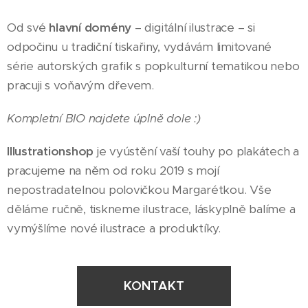
Od své
hlavní domény
– digitální ilustrace – si
odpočinu u tradiční tiskařiny, vydávám limitované
série autorských grafik s popkulturní tematikou nebo
pracuji s voňavým dřevem.
Kompletní BIO najdete úplně dole :)
Illustrationshop
je vyústění vaší touhy po plakátech a
pracujeme na něm od roku 2019 s mojí
nepostradatelnou polovičkou Margarétkou. Vše
děláme ručně, tiskneme ilustrace, láskyplně balíme a
vymýšlíme nové ilustrace a produktíky.
KONTAKT