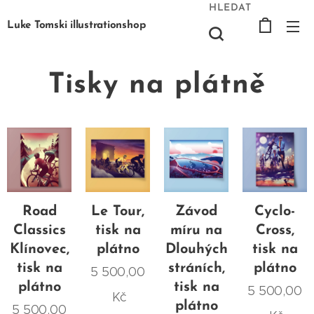
HLEDAT
Luke Tomski illustrationshop
Tisky na plátně
Road
Le Tour,
Závod
Cyclo-
Classics
tisk na
míru na
Cross,
Klínovec,
plátno
Dlouhých
tisk na
tisk na
stráních,
plátno
5 500,00
plátno
tisk na
5 500,00
Kč
plátno
5 500,00