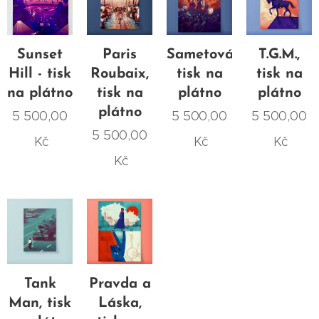
Sunset
Paris
Sametová,
T.G.M.,
Hill - tisk
Roubaix,
tisk na
tisk na
na plátno
tisk na
plátno
plátno
plátno
5 500,00
5 500,00
5 500,00
5 500,00
Kč
Kč
Kč
Kč
Tank
Pravda a
Man, tisk
Láska,