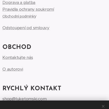
Doprava a platba
Pravidla ochrany soukromí
y
Obchodní podmínk
Odstoupení od smlouvy
OBCHOD
Kontaktujte nás
O autorovi
RYCHLÝ KONTAKT
shop@luketomski.com
Margaréta Tomek +420 776 597 118‬