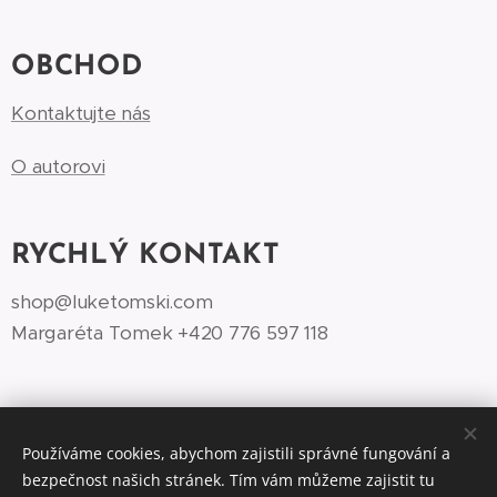
OBCHOD
Kontaktujte nás
O autorovi
RYCHLÝ KONTAKT
shop@luketomski.com
Margaréta Tomek +420 776 597 118‬
Používáme cookies, abychom zajistili správné fungování a
bezpečnost našich stránek. Tím vám můžeme zajistit tu
©Luke Tomski illustrationshop.cz 2026
Cookies