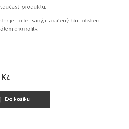
součástí produktu.
ter je podepsaný, označený hlubotiskem
kátem originality.
Kč
Do košíku