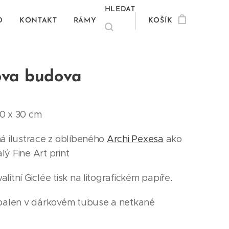
HLEDAT
O
KONTAKT
RÁMY
KOŠÍK
ova budova
0 x 30 cm
ná ilustrace z oblíbeného
Archi Pexesa
ako
lý Fine Art print
litní Giclée tisk na litografickém papíře.
 balen v dárkovém tubuse a netkané