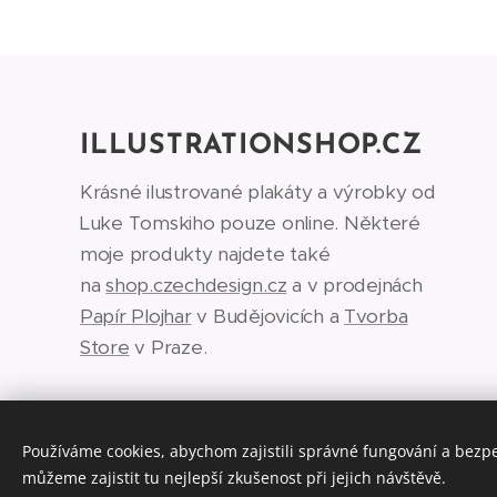
ILLUSTRATIONSHOP.CZ
Krásné ilustrované plakáty a výrobky od
Luke Tomskiho pouze online. Některé
moje produkty najdete také
na
shop.czechdesign.cz
a v prodejnách
Papír Plojhar
v Budějovicích a
Tvorba
Store
v Praze.
Používáme cookies, abychom zajistili správné fungování a bezp
můžeme zajistit tu nejlepší zkušenost při jejich návštěvě.