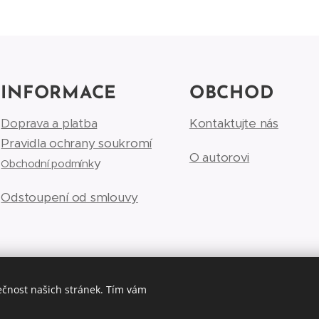
INFORMACE
OBCHOD
Doprava a platba
Kontaktujte nás
Pravidla ochrany soukromí
O autorovi
y
Obchodní podmínk
Odstoupení od smlouvy
ečnost našich stránek. Tím vám
©Luke Tomski illustrationshop.cz 2026
Cookies