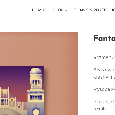
DOMŮ
SHOP
TOMSKI'S PORTFOLI
Fant
Rozměr: 3
Stylizova
krásný ma
Vysoce kva
Plakát je
textilii.