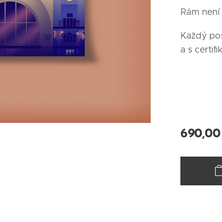
Rám není 
Každý pos
a s certifi
690,00