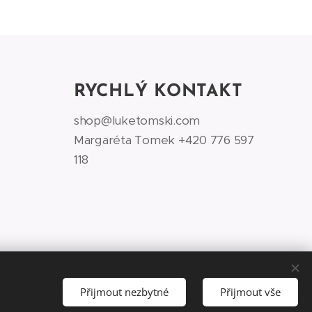
RYCHLÝ KONTAKT
shop@luketomski.com
Margaréta Tomek +420 776 597
118‬
Přijmout nezbytné
Přijmout vše