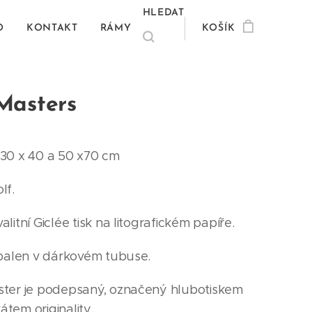
HLEDAT
O
KONTAKT
RÁMY
KOŠÍK
Masters
30 x 40 a 50 x70 cm
lf.
litní Giclée tisk na litografickém papíře.
 balen v dárkovém tubuse.
ter je podepsaný, označený hlubotiskem
kátem originality.