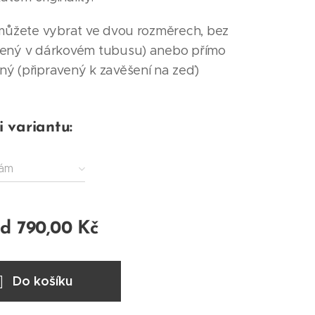
 můžete vybrat ve dvou rozměrech, bez
lený v dárkovém tubusu) anebo přímo
ý (připravený k zavěšení na zeď)
i variantu:
rám
od
790,00
Kč
Do košíku