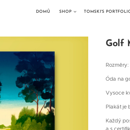
DOMŮ
SHOP
TOMSKI'S PORTFOLI
Golf 
Rozměry: 
Óda na go
Vysoce kva
Plakát je
Každý pos
a s certifi