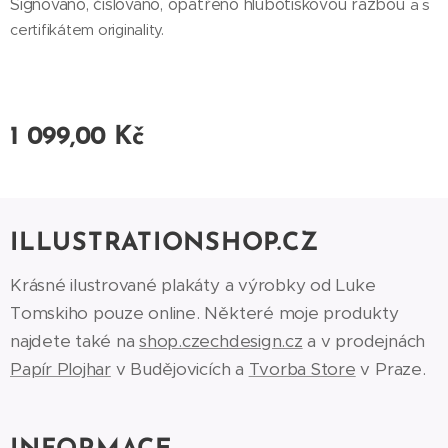
Signováno, číslováno, opatřeno hlubotiskovou ražbou
a s
certifikátem originality.
1 099,00
Kč
ILLUSTRATIONSHOP.CZ
Krásné ilustrované plakáty a výrobky od Luke
Tomskiho pouze online. Některé moje produkty
najdete také na
shop.czechdesign.cz
a v prodejnách
Papír Plojhar
v Budějovicích a
Tvorba Store
v Praze.