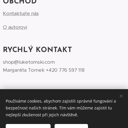
OBCHOD
Kontaktujte nás
O autorovi
RYCHLÝ KONTAKT
shop@luketomski.com
Margaréta Tomek +420 776 597 118‬
Používáme cookies, abychom zajistili správné fungování a
bezpečnost našich stránek. Tím vám můžeme zajistit tu
©Luke Tomski illustrationshop.cz 2026
Cookies
nejlepší zkušenost při jejich návštěvě.