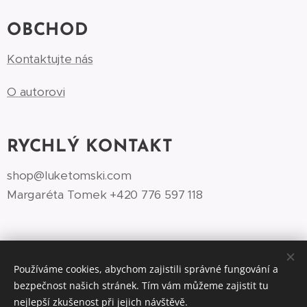
OBCHOD
Kontaktujte nás
O autorovi
RYCHLÝ KONTAKT
shop@luketomski.com
Margaréta Tomek +420 776 597 118‬
Používáme cookies, abychom zajistili správné fungování a
bezpečnost našich stránek. Tím vám můžeme zajistit tu
©Luke Tomski illustrationshop.cz 2026
Cookies
nejlepší zkušenost při jejich návštěvě.