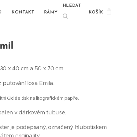
HLEDAT
O
KONTAKT
RÁMY
KOŠÍK
mil
30 x 40 cm a 50 x 70 cm
z putování losa Emila.
tní Giclée tisk na litografickém papíře.
 balen v dárkovém tubuse.
ter je podepsaný, označený hlubotiskem
kátem originality.