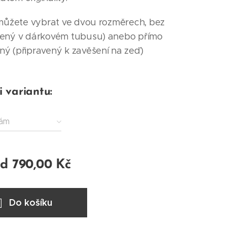
 můžete vybrat ve dvou rozměrech, bez
lený v dárkovém tubusu) anebo přímo
ý (připravený k zavěšení na zeď)
i variantu:
rám
od
790,00
Kč
Do košíku