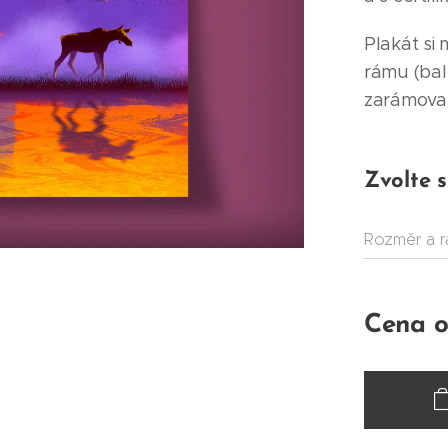
Plakát si
rámu (ba
zarámovan
Zvolte s
Rozměr a 
Cena 