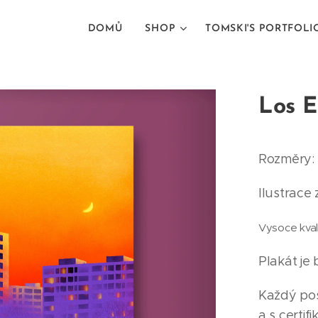
DOMŮ
SHOP
TOMSKI'S PORTFOLI
Los E
Rozměry: 
Ilustrace 
Vysoce kvali
Plakát je
Každý pos
a s certifi