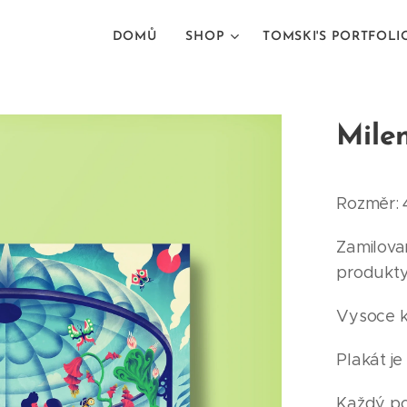
DOMŮ
SHOP
TOMSKI'S PORTFOLI
Milen
Rozměr: 
Zamilova
produkty 
Vysoce kv
Plakát j
Každý po