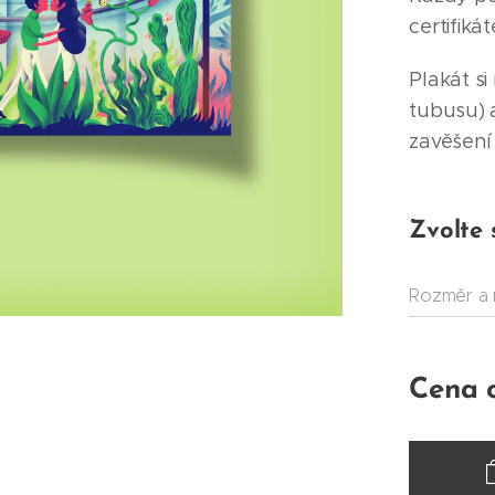
certifikát
Plakát s
tubusu) 
zavěšení
Zvolte 
Rozměr a 
Cena 