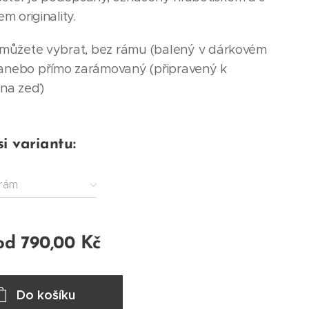
em originality.
i můžete vybrat, bez rámu (balený v dárkovém
anebo přímo zarámovaný (připravený k
 na zeď)
si variantu:
rám
od
790,00
Kč
Do košíku