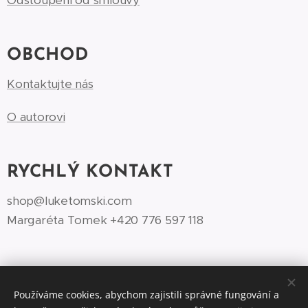
Odstoupení od smlouvy
OBCHOD
Kontaktujte nás
O autorovi
RYCHLÝ KONTAKT
shop@luketomski.com
Margaréta Tomek +420 776 597 118‬
Používáme cookies, abychom zajistili správné fungování a