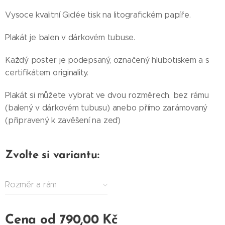
Vysoce kvalitní Giclée tisk na litografickém papíře.
Plakát je balen v dárkovém tubuse.
Každý poster je podepsaný, označený hlubotiskem a s
certifikátem originality.
Plakát si můžete vybrat ve dvou rozměrech, bez rámu
(balený v dárkovém tubusu) anebo přímo zarámovaný
(připravený k zavěšení na zeď)
Zvolte si variantu:
Rozměr a rám
Cena od
790,00
Kč