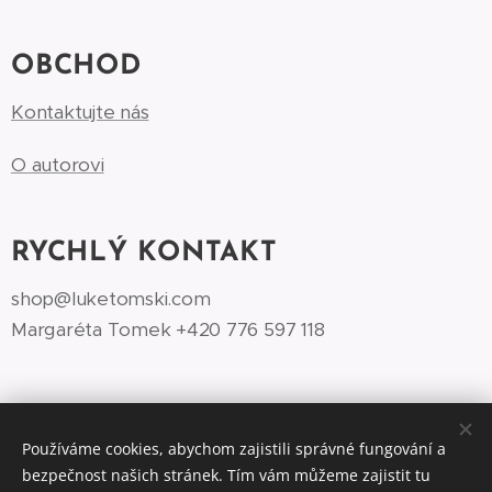
OBCHOD
Kontaktujte nás
O autorovi
RYCHLÝ KONTAKT
shop@luketomski.com
Margaréta Tomek +420 776 597 118‬
Používáme cookies, abychom zajistili správné fungování a
bezpečnost našich stránek. Tím vám můžeme zajistit tu
©Luke Tomski illustrationshop.cz 2026
Cookies