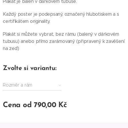
Plakát je balen v dárkovém tubuse.
Každý poster je podepsaný, označený hlubotiskem a s
certifikátem originality.
Plakát si můžete vybrat, bez rámu (balený v dárkovém
tubusu) anebo přímo zarámovaný (připravený k zavěšení
na zeď)
Zvolte si variantu:
Rozměr a rám
Cena od
790,00
Kč