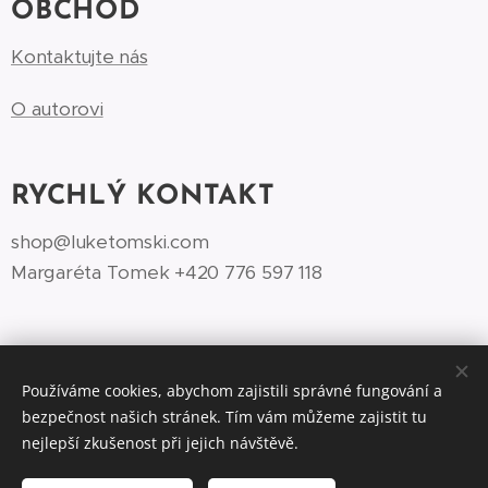
OBCHOD
Kontaktujte nás
O autorovi
RYCHLÝ KONTAKT
shop@luketomski.com
Margaréta Tomek +420 776 597 118‬
Používáme cookies, abychom zajistili správné fungování a
bezpečnost našich stránek. Tím vám můžeme zajistit tu
©Luke Tomski illustrationshop.cz 2026
Cookies
nejlepší zkušenost při jejich návštěvě.