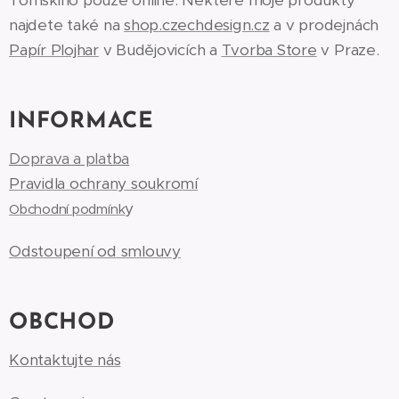
Tomskiho pouze online. Některé moje produkty
najdete také na
shop.czechdesign.cz
a v prodejnách
Papír Plojhar
v Budějovicích a
Tvorba Store
v Praze.
INFORMACE
Doprava a platba
Pravidla ochrany soukromí
y
Obchodní podmínk
Odstoupení od smlouvy
OBCHOD
Kontaktujte nás