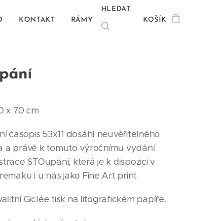
HLEDAT
O
KONTAKT
RÁMY
KOŠÍK
pání
0 x 70 cm
í časopis 53x11 dosáhl neuvěřitelného
la a právě k tomuto výročnímu vydání
ustrace STOupání, která je k dispozici v
emaku i u nás jako Fine Art print.
litní Giclée tisk na litografickém papíře.