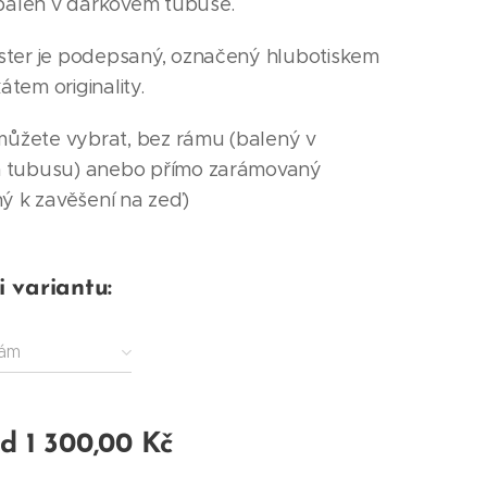
 balen v dárkovém tubuse.
ter je podepsaný, označený hlubotiskem
kátem originality.
 můžete vybrat, bez rámu (balený v
 tubusu) anebo přímo zarámovaný
ný k zavěšení na zeď)
i variantu:
rám
od
1 300,00
Kč