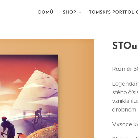
DOMŮ
SHOP
TOMSKI'S PORTFOLI
STOu
Rozměr 5
Legendárn
stého čís
vznikla il
drobném r
Vysoce kva