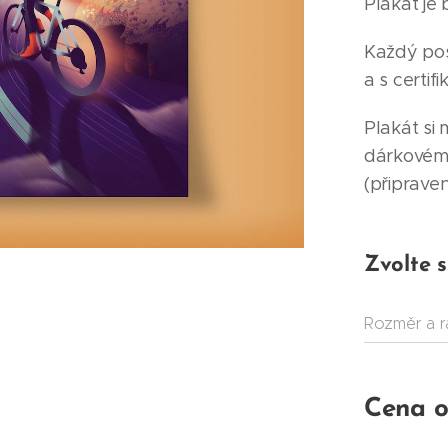
Plakát je
Každý pos
a s certifi
Plakát si
dárkovém
(připrave
Zvolte s
Rozměr a 
Cena 