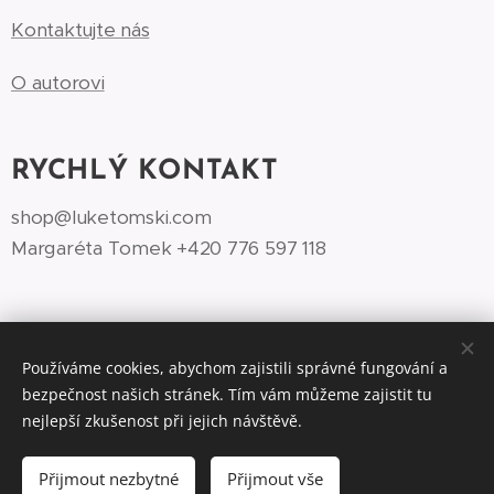
Kontaktujte nás
O autorovi
RYCHLÝ KONTAKT
shop@luketomski.com
Margaréta Tomek +420 776 597 118‬
Používáme cookies, abychom zajistili správné fungování a
bezpečnost našich stránek. Tím vám můžeme zajistit tu
©Luke Tomski illustrationshop.cz 2026
Cookies
nejlepší zkušenost při jejich návštěvě.
Do košíku
Přijmout nezbytné
Přijmout vše