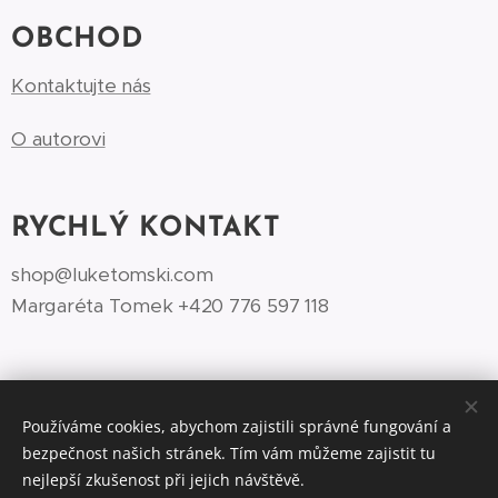
OBCHOD
Kontaktujte nás
O autorovi
RYCHLÝ KONTAKT
shop@luketomski.com
Margaréta Tomek +420 776 597 118‬
Používáme cookies, abychom zajistili správné fungování a
bezpečnost našich stránek. Tím vám můžeme zajistit tu
©Luke Tomski illustrationshop.cz 2026
Cookies
nejlepší zkušenost při jejich návštěvě.