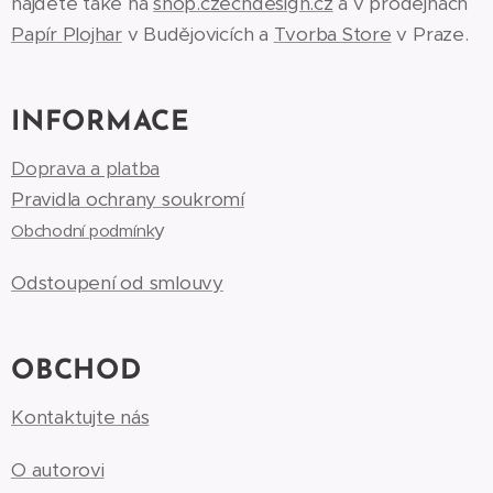
najdete také na
shop.czechdesign.cz
a v prodejnách
Papír Plojhar
v Budějovicích a
Tvorba Store
v Praze.
INFORMACE
Doprava a platba
Pravidla ochrany soukromí
y
Obchodní podmínk
Odstoupení od smlouvy
OBCHOD
Kontaktujte nás
O autorovi