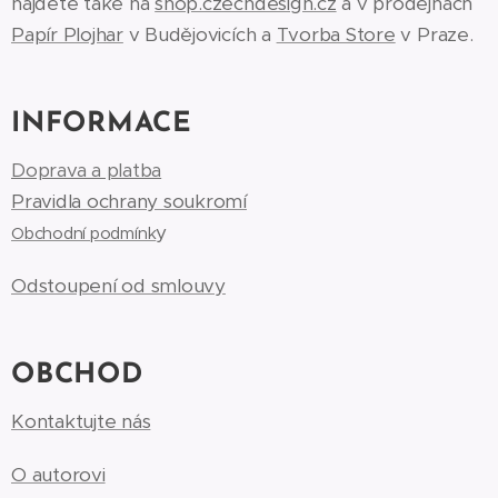
najdete také na
shop.czechdesign.cz
a v prodejnách
Papír Plojhar
v Budějovicích a
Tvorba Store
v Praze.
INFORMACE
Doprava a platba
Pravidla ochrany soukromí
y
Obchodní podmínk
Odstoupení od smlouvy
OBCHOD
Kontaktujte nás
O autorovi