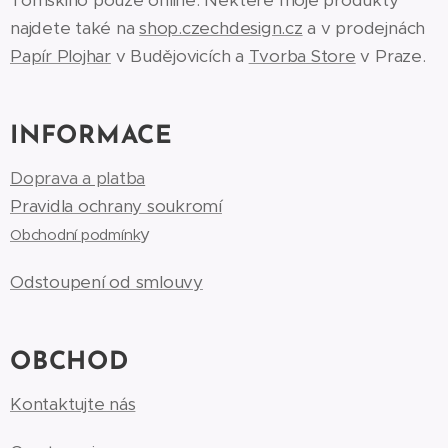
Tomskiho pouze online. Některé moje produkty
najdete také na
shop.czechdesign.cz
a v prodejnách
Papír Plojhar
v Budějovicích a
Tvorba Store
v Praze.
INFORMACE
Doprava a platba
Pravidla ochrany soukromí
y
Obchodní podmínk
Odstoupení od smlouvy
OBCHOD
Kontaktujte nás