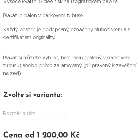
Vysoce kvalitní Giclée tisk na litografickém papíře.
Plakát je balen v dárkovém tubuse.
Každý poster je podepsaný, označený hlubotiskem a s
certifikátem originality.
Plakát si můžete vybrat, bez rámu (balený v dárkovém
tubusu) anebo přímo zarámovaný (připravený k zavěšení
na zeď)
Zvolte si variantu:
Rozměr a rám
Cena od
1 200,00
Kč