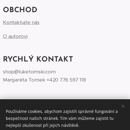
OBCHOD
Kontaktujte nás
O autorovi
RYCHLÝ KONTAKT
shop@luketomski.com
Margaréta Tomek +420 776 597 118‬
Používáme cookies, abychom zajistili správné fungování a
bezpečnost našich stránek. Tím vám můžeme zajistit tu
©Luke Tomski illustrationshop.cz 2026
Cookies
nejlepší zkušenost při jejich návštěvě.