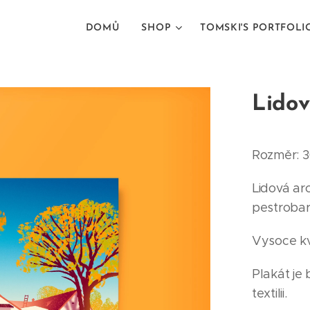
DOMŮ
SHOP
TOMSKI'S PORTFOLI
Lidov
Rozměr: 3
Lidová ar
pestroba
Vysoce kva
Plakát je
textilii.