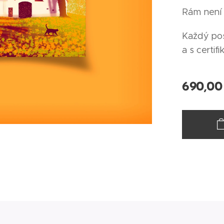
Rám není 
Každý pos
a s certifi
690,00