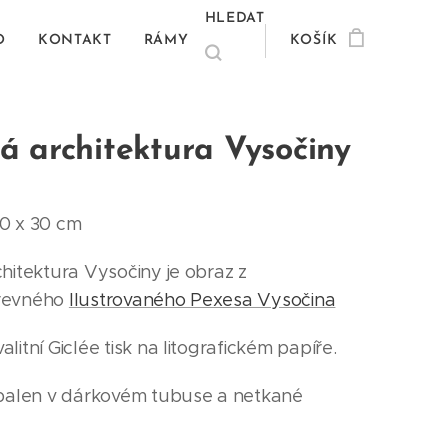
HLEDAT
O
KONTAKT
RÁMY
KOŠÍK
á architektura Vysočiny
0 x 30 cm
chitektura Vysočiny je obraz z
revného
Ilustrovaného Pexesa Vysočina
litní Giclée tisk na litografickém papíře.
 balen v dárkovém tubuse a netkané