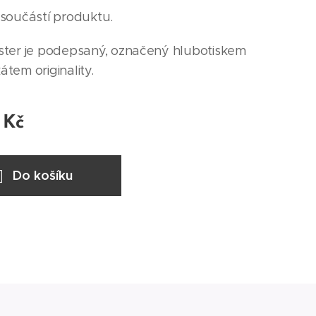
součástí produktu.
ter je podepsaný, označený hlubotiskem
kátem originality.
Kč
Do košíku