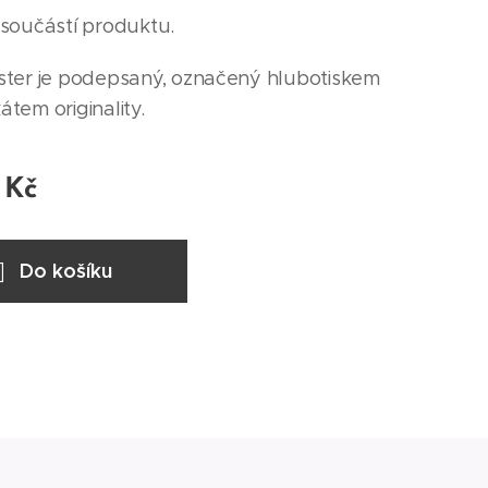
součástí produktu.
ter je podepsaný, označený hlubotiskem
kátem originality.
Kč
Do košíku