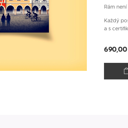
Rám není 
Každý pos
a s certifi
690,00