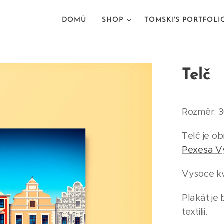
DOMŮ
SHOP
TOMSKI'S PORTFOLI
Telč
Rozměr: 3
Telč je o
Pexesa V
Vysoce kva
Plakát je
textilii.