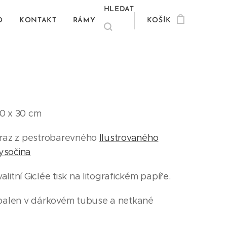
HLEDAT
O
KONTAKT
RÁMY
KOŠÍK
0 x 30 cm
braz z pestrobarevného
Ilustrovaného
ysočina
litní Giclée tisk na litografickém papíře.
 balen v dárkovém tubuse a netkané