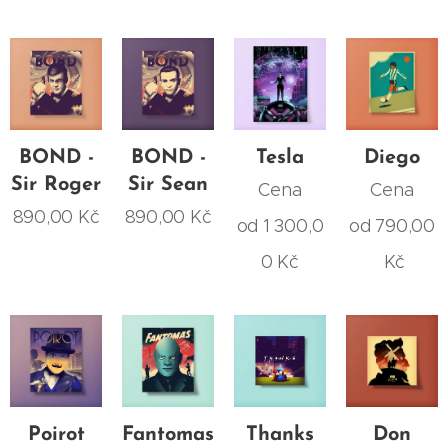
BOND -
BOND -
Tesla
Diego
Sir Roger
Sir Sean
Cena
Cena
890,00
Kč
890,00
Kč
od
1 300,0
od
790,00
0
Kč
Kč
Poirot
Fantomas
Thanks
Don