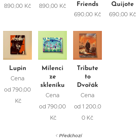
Friends
Quijote
890,00
Kč
890,00
Kč
690,00
Kč
690,00
Kč
Lupin
Milenci
Tribute
ze
to
Cena
skleníku
Dvořák
od
790,00
Cena
Cena
Kč
od
790,00
od
1 200,0
Kč
0
Kč
Předchozí