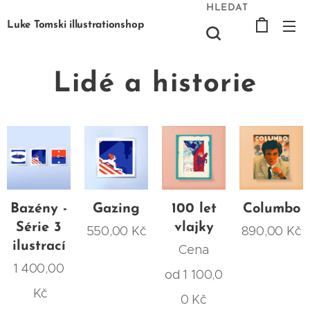
HLEDAT
Luke Tomski illustrationshop
Lidé a historie
Bazény -
Gazing
100 let
Columbo
Série 3
vlajky
550,00
Kč
890,00
Kč
ilustrací
Cena
1 400,00
od
1 100,0
Kč
0
Kč