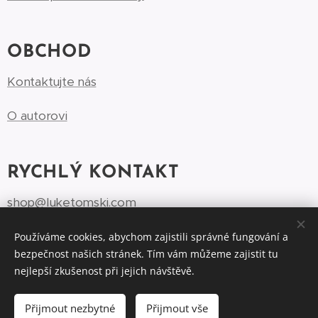
OBCHOD
Kontaktujte nás
O autorovi
RYCHLÝ KONTAKT
shop@luketomski.com
Margaréta Tomek +420 776 597 118‬
Používáme cookies, abychom zajistili správné fungování a
bezpečnost našich stránek. Tím vám můžeme zajistit tu
nejlepší zkušenost při jejich návštěvě.
Přijmout nezbytné
Přijmout vše