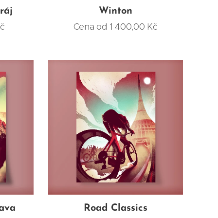
ráj
Winton
č
Cena od
1 400,00
Kč
lava
Road Classics