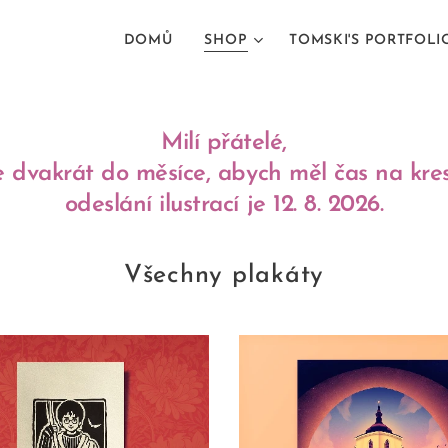
DOMŮ
SHOP
TOMSKI'S PORTFOLI
Milí přátelé,
dvakrát do měsíce, abych měl čas na kresl
odeslání ilustrací je 12. 8. 2026.
Všechny plakáty