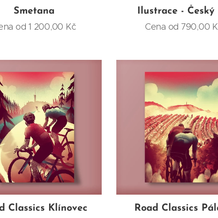
Smetana
Ilustrace - Český 
ena od
1 200,00
Kč
Cena od
790,00
K
d Classics Klínovec
Road Classics Pá