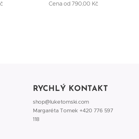
č
Cena od
790,00
Kč
RYCHLÝ KONTAKT
shop@luketomski.com
Margaréta Tomek +420 776 597
118‬