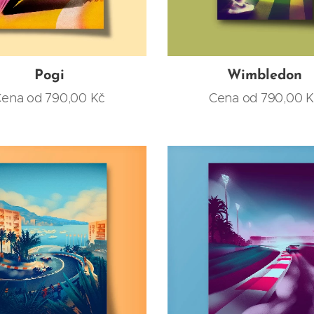
Pogi
Wimbledon
Cena od
790,00
Kč
Cena od
790,00
K